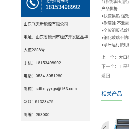
免费咨询热线
4)系统承压运
18153498992
产品优势
●快速集热 强
山东飞天新能源有限公司
●耐腐蚀 不泄露
●全紫铜板芯效
地址：山东省德州市经济开发区晶华
●钢化玻璃不怕
●承压运行使用
大道2228号
上一个：
大口
手机：18153498992
下一个：
工程
电话：0534-8051280
返回
邮箱：sdftxnyyxgs@163.com
相关产品
Q Q：51323475
邮编：253000