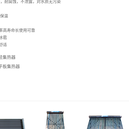
行，耐腐蚀，不泄露，对水质无污染
效保温
率高寿命长使用可靠
冰雹
舒适
径集热器
平板集热器