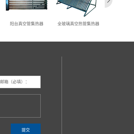
阳台真空管集热器
全玻璃真空热管集热器
横插式全玻璃
器
邮箱（必填）：