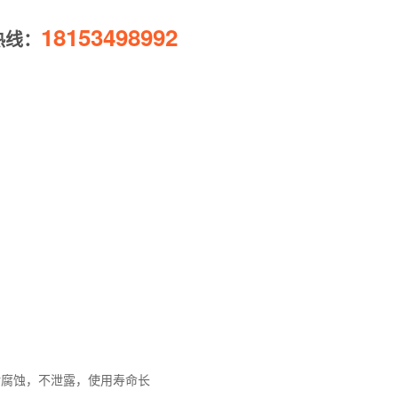
腐蚀，不泄露，使用寿命长 4)系统承压运行，耐腐蚀，
18153498992
热线：
，对水质无污染
耐腐蚀，不泄露，使用寿命长