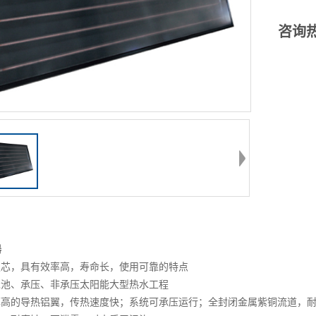
紫铜流道，耐
咨询
不泄露
器
板芯，具有效率高，寿命长，使用可靠的特点
泳池、承压、非承压太阳能大型热水工程
率高的导热铝翼，传热速度快；系统可承压运行；全封闭金属紫铜流道，